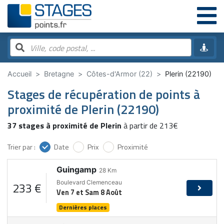
Accueil
Bretagne
Côtes-d'Armor (22)
Plerin (22190)
Stages de récupération de points à
proximité de
Plerin (22190)
37 stages à proximité de Plerin
à partir de 213€
Trier par :
Date
Prix
Proximité
Guingamp
28
Km
Boulevard Clemenceau
233 €
Ven 7 et Sam 8 Août
Dernières places