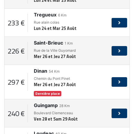
Lun 24 et Mar 25 Août
Tregueux
6
Km
233 €
Rue alain colas
Lun 24 et Mar 25 Août
Saint-Brieuc
1
Km
226 €
Rue de la Ville Guyomard
Mer 26 et Jeu 27 Août
Dinan
54
Km
Chemin du Pont Pinet
297 €
Mer 26 et Jeu 27 Août
Dernière place
Guingamp
28
Km
240 €
Boulevard Clemenceau
Ven 28 et Sam 29 Août
Loudeac
40
Km