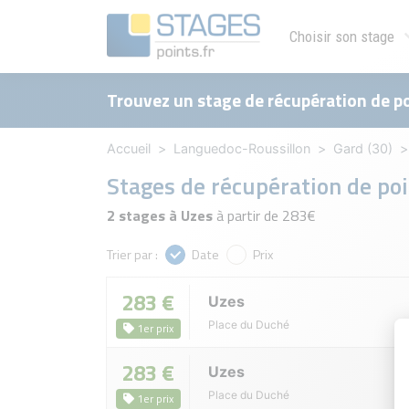
Choisir son stage
Trouvez un stage de récupération de po
Accueil
Languedoc-Roussillon
Gard (30)
Stages de récupération de po
2 stages à Uzes
à partir de 283€
Trier par :
Date
Prix
283 €
Uzes
Place du Duché
1er prix
283 €
Uzes
Place du Duché
1er prix