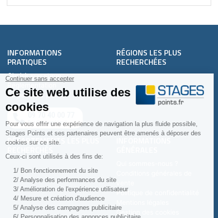
INFORMATIONS
RÉGIONS LES PLUS
PRATIQUES
RECHERCHÉES
Choisir son stage
Réglementation
Le permis à points
09 70 40 00 77
Prix d'un appel local
DÉPARTEMENTS LES PLUS
INFORMATIONS
RECHERCHÉS
GÉNÉRALES
Qui sommes-nous ?
Conditions générales de
vente
Politique de confidentialité
Mentions légales
Gestion des cookies