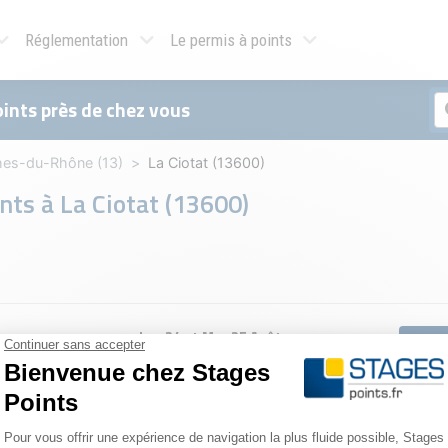
Réglementation
Le permis à points
ints près de chez vous
es-du-Rhône (13)
La Ciotat (13600)
ints à
La Ciotat (13600)
Lun 24 et Mar 25 Août
Rése
Mer 2 et Jeu 3 Septembre
Rése