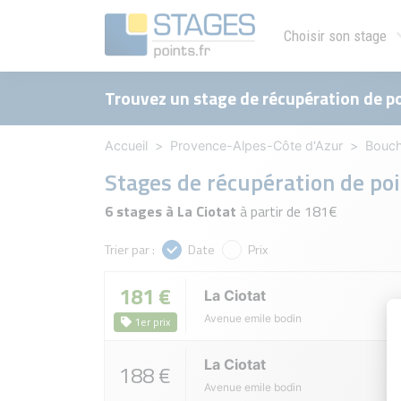
Choisir son stage
Trouvez un stage de récupération de po
Accueil
Provence-Alpes-Côte d'Azur
Bouch
Stages de récupération de po
6 stages à La Ciotat
à partir de 181€
Trier par :
Date
Prix
181 €
La Ciotat
Avenue emile bodin
1er prix
La Ciotat
188 €
Avenue emile bodin