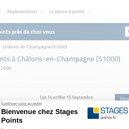
Réglementation
Le permis à points
ints près de chez vous
Châlons-en-Champagne (51000)
ints à
Châlons-en-Champagne (51000)
e 268€
Lun 14 et Mar 15 Septembre
Rése
Ven 23 et Sam 24 Octobre
Rése