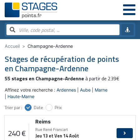
Accueil
Champagne-Ardenne
Stages de récupération de points
en Champagne-Ardenne
55 stages en Champagne-Ardenne
à partir de 239€
Affinez votre recherche :
Ardennes
Aube
Marne
Haute-Marne
Trier par :
Date
Prix
Reims
Rue René Francart
240 €
Jeu 13 et Ven 14 Août